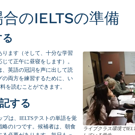
合のIELTSの準備
する
あります（そして、十分な学習
応じて正午に昼寝をします）。
は、英語の冠詞を声に出して読
グの両方を練習するために、い
資料を読むことができます。
暗記する
ップは、IELTSテストの単語を覚
戦略の1つです。候補者は、朝食
ライブクラス環境でIEL