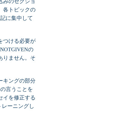
き込みのセクショ
。各トピックの
暗記に集中して
をつける必要が
TGIVENの
ありません。そ
ーキングの部分
たの言うことを
セイを修正する
トレーニングし