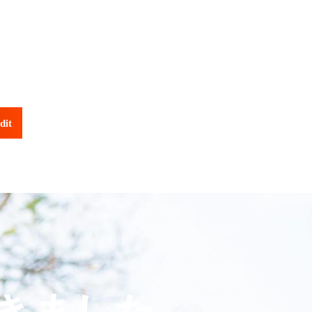
dit
できました