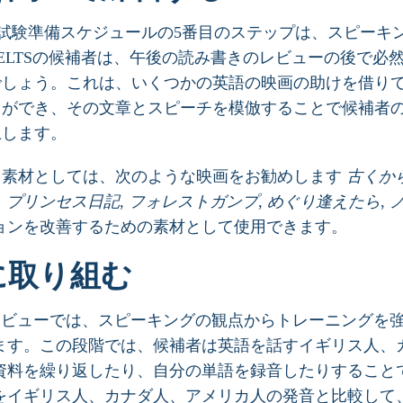
TS試験準備スケジュールの5番目のステップは、スピーキ
IELTSの候補者は、午後の読み書きのレビューの後で必
でしょう。これは、いくつかの英語の映画の助けを借り
とができ、その文章とスピーチを模倣することで候補者
上します。
用素材としては、次のような映画をお勧めします
古くか
も
プリンセス日記
,
フォレストガンプ
,
めぐり逢えたら
,
ョンを改善するための素材として使用できます。
に取り組む
備レビューでは、スピーキングの観点からトレーニングを
ます。この段階では、候補者は英語を話すイギリス人、
資料を繰り返したり、自分の単語を録音したりすること
をイギリス人、カナダ人、アメリカ人の発音と比較して