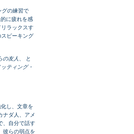
ングの練習で
然的に疲れを感
てリラックスす
のスピーキング
らの友人
、 と
ノッティング・
強化し、文章を
カナダ人、アメ
で、自分で話す
、彼らの弱点を