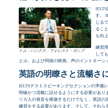
IEL
す。 
じる
るこ
も向
練習
トム・ハンクス、フォレスト・ガンプ
して
ヒル
、および同様の映画。声のイントネーシ
英語の明瞭さと流暢さ
IELTSテストスピーキングセクションの準
明確かつ流暢に話せるようにする必要があり
リカ人の発音を模倣するだけでなく、英語の
練習をする必要があります。そして、それら