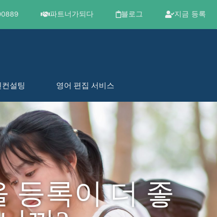
00889
파트너가되다
블로그
지금 등록
민컨설팅
영어 편집 서비스
 등록이 더 좋