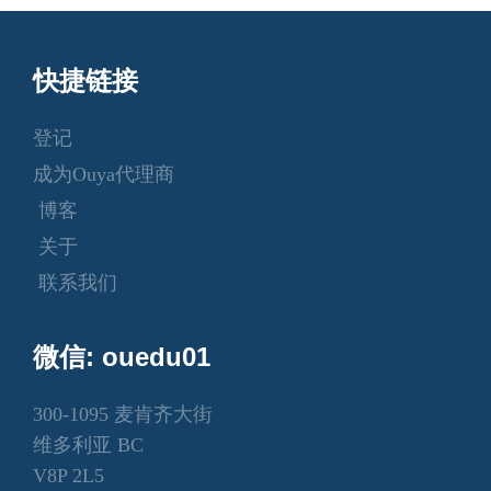
快捷链接
登记
成为Ouya代理商
博客
关于
联系我们
微信: ouedu01
300-1095 麦肯齐大街
维多利亚 BC
V8P 2L5