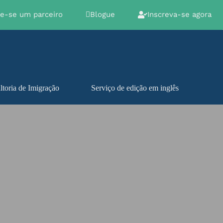
ne-se um parceiro
Blogue
Inscreva-se agora
toria de Imigração
Serviço de edição em inglês