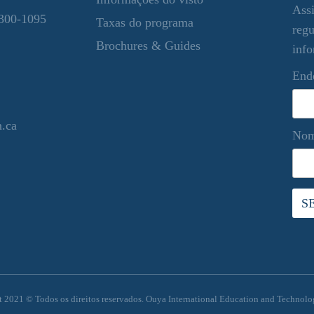
Assi
300-1095
Taxas do programa
regu
Brochures & Guides
info
End
.ca
No
 2021 © Todos os direitos reservados. Ouya International Education and Technolog