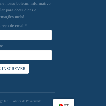
ne nosso boletim informativo
lar para obter dicas e
rmações úteis!
ereço de email*
me
y, Inc.
Política de Privacidade
PT