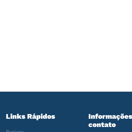
está?
Faça nosso Teste de Inglês para descobrir em qual
nível de colocação você se encaixa para nossos
Programas de Inglês Geral.
Links Rápidos
Informações
contato
Registro