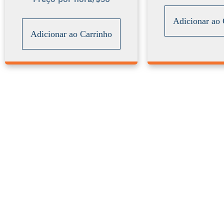
Adicionar ao 
Adicionar ao Carrinho
Quer saber em qual nível
de posicionamento você