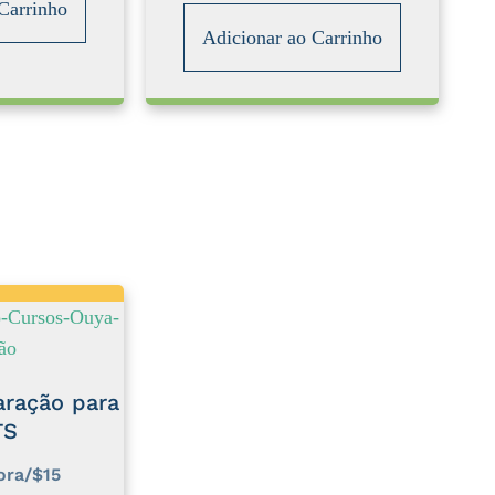
Carrinho
Adicionar ao Carrinho
aração para
TS
ora/$15