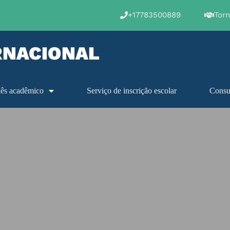
+17783500889
Tor
RNACIONAL
lês acadêmico
Serviço de inscrição escolar
Consul