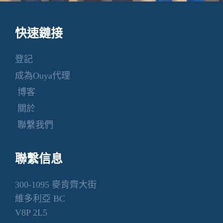
快速鏈接
登記
成為Ouya代理
博客
關於
聯繫我們
聯繫信息
300-1095 麥肯齊大街
維多利亞 BC
V8P 2L5