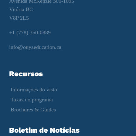
Avenida McKenzie 300-1095
Vitória BC
V8P 2L5
+1 (778) 350-0889
info@ouyaeducation.ca
Recursos
Informações do visto
Taxas do programa
Brochures & Guides
Boletim de Notícias