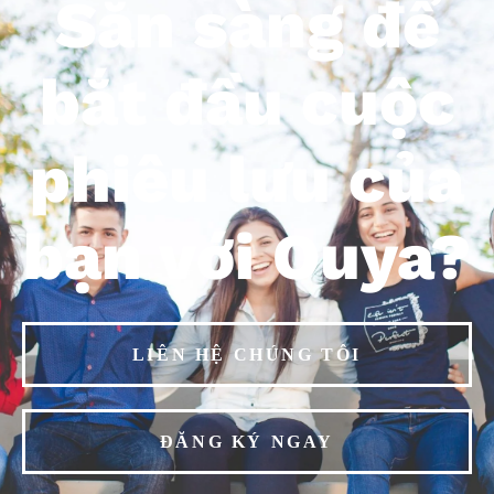
Sẵn sàng để
bắt đầu cuộc
phiêu lưu của
bạn với Ouya?
LIÊN HỆ CHÚNG TÔI
ĐĂNG KÝ NGAY