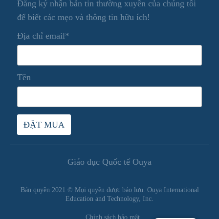
Đăng ký nhận bản tin thường xuyên của chúng tôi
để biết các mẹo và thông tin hữu ích!
Địa chỉ email*
Tên
Giáo dục Quốc tế Ouya
Bản quyền 2021 © Mọi quyền được bảo lưu. Ouya International
Education and Technology, Inc.
Chính sách bảo mật