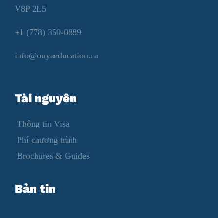
V8P 2L5
+1 (778) 350-0889
info@ouyaeducation.ca
Tài nguyên
Thông tin Visa
Phí chương trình
Brochures & Guides
Bản tin