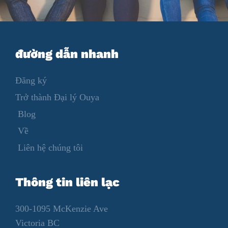
đường dẫn nhanh
Đăng ký
Trở thành Đại lý Ouya
Blog
Về
Liên hệ chúng tôi
Thông tin liên lạc
300-1095 McKenzie Ave
Victoria BC